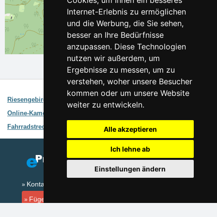
Cookies, um Ihnen ein besseres
Internet-Erlebnis zu ermöglichen
und die Werbung, die Sie sehen,
besser an Ihre Bedürfnisse
anzupassen. Diese Technologien
Leaflet
| ©
OpenStreetMap
contributors
nutzen wir außerdem, um
Ergebnisse zu messen, um zu
verstehen, woher unsere Besucher
Interessante Links:
kommen oder um unsere Website
Riesengebirge
Gebietsbegleiter
weiter zu entwickeln.
Online-Kameras Riesengebirge
Wettervorhersage, Online-Kameras
Fahrradstrecken Riesengebirge
Fahrplan, Karte, Höhenprofil
Alle akzeptieren
Ich lehne ab
Einstellungen ändern
Kontakt
Fügen Sie Ihre Unterkunft hinzu
(auf Tschechisch)