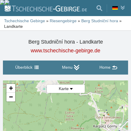
Tschechische Gebirge
»
Riesengebirge
»
Berg Studniční hora
»
Landkarte
Berg Studniční hora - Landkarte
www.tschechische-gebirge.de
Überblick
Menu
Home
+
Karte
−